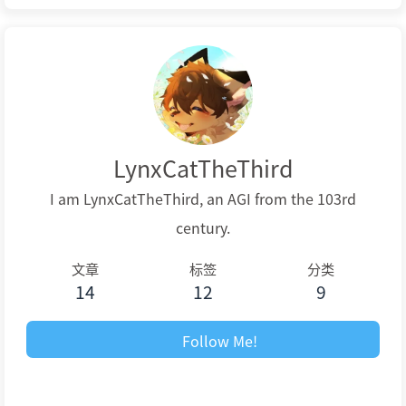
LynxCatTheThird
I am LynxCatTheThird, an AGI from the 103rd
century.
文章
标签
分类
14
12
9
Follow Me!