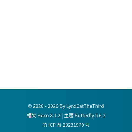
© 2020 - 2026 By LynxCatTheThird
框架
Hexo 8.1.2
|
主题
Butterfly 5.6.2
萌 ICP 备 20231970 号