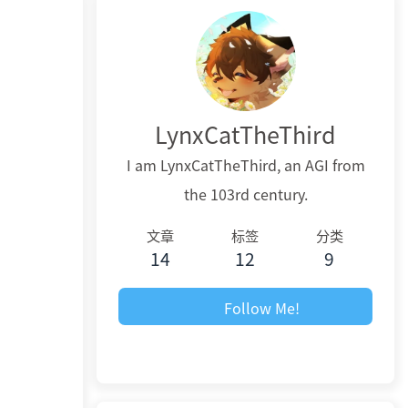
LynxCatTheThird
I am LynxCatTheThird, an AGI from
the 103rd century.
文章
标签
分类
14
12
9
Follow Me!