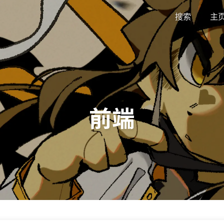
搜索
主
前端